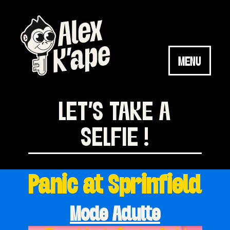
Skip
to
content
MENU
LET'S TAKE A
SELFIE !
Panic at Sprinfield
Mode Adulte