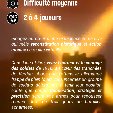
Difficulté moyenne
2 à 4 joueurs
Plongez au cœur d’une expérience immersive
qui mêle
reconstitution historique
et
action
intense
en réalité virtuelle.
Dans Line of Fire,
vivez l’horreur et le courage
des soldats
de 1916, au cœur des tranchées
de Verdun. Alors que l’offensive allemande
frappe de plein fouet, vous incarnez un groupe
de soldats déterminés à tenir leur position
coûte que coûte.
Coopération, stratégie et
précision
seront vos armes pour repousser
l’ennemi lors de trois jours de batailles
acharnées.