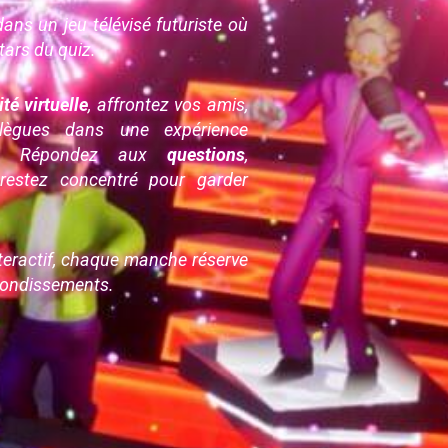
ns un jeu télévisé futuriste où
tars du quiz.
té virtuelle
, affrontez vos amis,
llègues dans une expérience
ue. Répondez aux
questions
,
estez concentré pour garder
nteractif, chaque manche réserve
ebondissements.