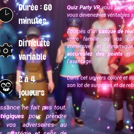
Durée : 60
Quiz Party VR
vous plonge da
vous devenez les véritables s
minutes
Équipés d’un
casque de réali
votre famille ou vos co
Difficulté
immersive et dynamiq
accumulez des points
et r
variable
l’avantage.
Dans cet univers coloré et i
2 à 4
son lot de surprises et de r
joueurs
ssance ne fait pas tout.
tégiques
pour prendre
er vos adversaires au
s, stratégie et sens de