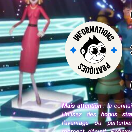
Mais attention
: la connai
Utilisez des
bonus stra
l’avantage ou perturb
moment décisif. Réflexe