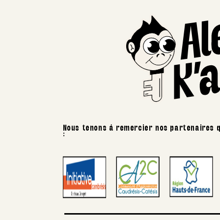
Nous tenons à remercier nos partenaires q
: