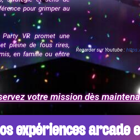
ifférence pour grimper au
z Party VR promet une
 et pleine de fous rires,
Regarder sur Youtube :
https
mis, en famille ou entre
ervez votre mission dès maintena
os expériences arcade en