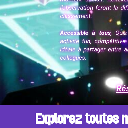
l’observation feront la d
classement.
Accessible à tous
, Qui
activité fun, compétitive
idéale à partager entre a
collègues.
Rés
Explorez toutes n