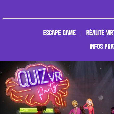
ESCAPE GAME
RÉALITÉ VI
Aller
au
INFOS PRA
contenu
ESCAPE GAME
RÉALITÉ VIR
INFOS PRA