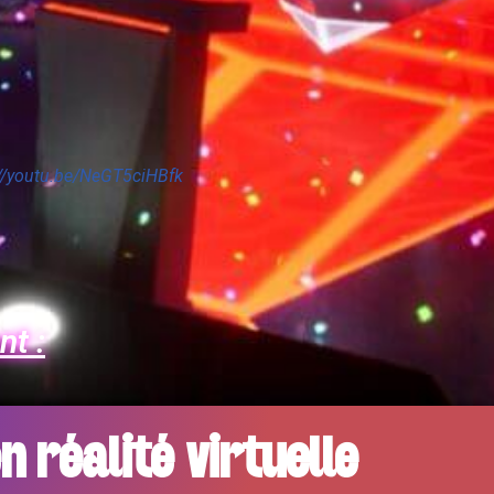
://youtu.be/NeGT5ciHBfk
nt :
 réalité virtuelle