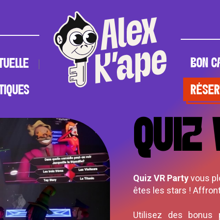
BON C
RTUELLE
TIQUES
RÉSER
BON C
TUELLE
TIQUES
RÉSER
QUIZ 
Quiz VR Party
vous plo
êtes les stars ! Affro
Utilisez des bonus 